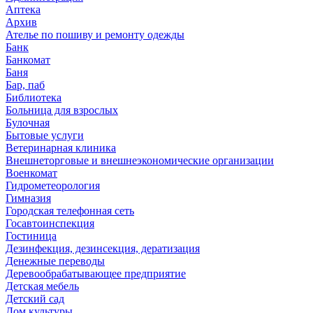
Аптека
Архив
Ателье по пошиву и ремонту одежды
Банк
Банкомат
Баня
Бар, паб
Библиотека
Больница для взрослых
Булочная
Бытовые услуги
Ветеринарная клиника
Внешнеторговые и внешнеэкономические организации
Военкомат
Гидрометеорология
Гимназия
Городская телефонная сеть
Госавтоинспекция
Гостиница
Дезинфекция, дезинсекция, дератизация
Денежные переводы
Деревообрабатывающее предприятие
Детская мебель
Детский сад
Дом культуры