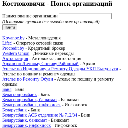
Костюковичи - Поиск организаций
Наименование организации
(Оставьте пустым для вывода всех организаций)
Найти
Kovanoe.by
- Металлоизделия
Life:)
- Оператор сотовой связи
Procredit.by
- Кредитный брокер
Western Union
- Денежные переводы
Автостанция
- Автовокзал, автостанция
Архив по Личному Составу Районный
- Архив
Ателье по Индпошиву и Ремонту Одежды УКП Бытуслуги
-
Ателье по пошиву и ремонту одежды
Ателье по Ремонту Обуви
- Ателье по пошиву и ремонту
одежды
Баня
- Баня
Белагропромбанк
- Банк
Белагропромбанк, банкомат
- Банкомат
Белагропромбанк, инфокиоск
- Инфокиоск
Беларусбанк
- Банк
Беларусбанк АСБ отделение № 712/34
- Банк
Беларусбанк, банкомат
- Банкомат
Беларусбанк, инфокиоск
- Инфокиоск