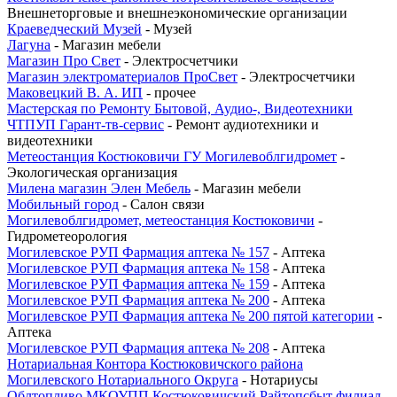
Внешнеторговые и внешнеэкономические организации
Краеведческий Музей
- Музей
Лагуна
- Магазин мебели
Магазин Про Свет
- Электросчетчики
Магазин электроматериалов ПроСвет
- Электросчетчики
Маковецкий В. А. ИП
- прочее
Мастерская по Ремонту Бытовой, Аудио-, Видеотехники
ЧТПУП Гарант-тв-сервис
- Ремонт аудиотехники и
видеотехники
Метеостанция Костюковичи ГУ Могилевоблгидромет
-
Экологическая организация
Милена магазин Элен Мебель
- Магазин мебели
Мобильный город
- Салон связи
Могилевоблгидромет, метеостанция Костюковичи
-
Гидрометеорология
Могилевское РУП Фармация аптека № 157
- Аптека
Могилевское РУП Фармация аптека № 158
- Аптека
Могилевское РУП Фармация аптека № 159
- Аптека
Могилевское РУП Фармация аптека № 200
- Аптека
Могилевское РУП Фармация аптека № 200 пятой категории
-
Аптека
Могилевское РУП Фармация аптека № 208
- Аптека
Нотариальная Контора Костюковичского района
Могилевского Нотариального Округа
- Нотариусы
Облтопливо МКОУПП Костюковичский Райтопсбыт филиал
-