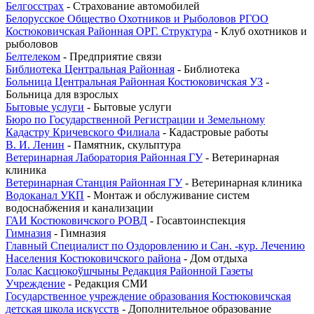
Белгосстрах
- Страхование автомобилей
Белорусское Общество Охотников и Рыболовов РГОО
Костюковичская Районная ОРГ. Структура
- Клуб охотников и
рыболовов
Белтелеком
- Предприятие связи
Библиотека Центральная Районная
- Библиотека
Больница Центральная Районная Костюковичская УЗ
-
Больница для взрослых
Бытовые услуги
- Бытовые услуги
Бюро по Государственной Регистрации и Земельному
Кадастру Кричевского Филиала
- Кадастровые работы
В. И. Ленин
- Памятник, скульптура
Ветеринарная Лаборатория Районная ГУ
- Ветеринарная
клиника
Ветеринарная Станция Районная ГУ
- Ветеринарная клиника
Водоканал УКП
- Монтаж и обслуживание систем
водоснабжения и канализации
ГАИ Костюковичского РОВД
- Госавтоинспекция
Гимназия
- Гимназия
Главный Специалист по Оздоровлению и Сан. -кур. Лечению
Населения Костюковичского района
- Дом отдыха
Голас Касцюкоўшчыны Редакция Районной Газеты
Учреждение
- Редакция СМИ
Государственное учреждение образования Костюковичская
детская школа искусств
- Дополнительное образование