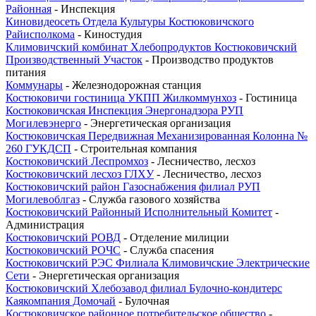
Районная
- Инспекция
Киновидеосеть Отдела Культуры Костюковичского
Райисполкома
- Киностудия
Климовичский комбинат Хлебопродуктов Костюковичский
Производственный Участок
- Производство продуктов
питания
Коммунары
- Железнодорожная станция
Костюковичи гостиница УКПП Жилкоммунхоз
- Гостиница
Костюковичская Инспекция Энергонадзора РУП
Могилевэнерго
- Энергетическая организация
Костюковичская Передвижная Механизированная Колонна №
260 ГУКДСП
- Строительная компания
Костюковичский Леспромхоз
- Лесничество, лесхоз
Костюковичский лесхоз ГЛХУ
- Лесничество, лесхоз
Костюковичский район Газоснабжения филиал РУП
Могилевоблгаз
- Служба газового хозяйства
Костюковичский Районный Исполнительный Комитет
-
Администрация
Костюковичский РОВД
- Отделение милиции
Костюковичский РОЧС
- Служба спасения
Костюковичский РЭС Филиала Климовичские Электрические
Сети
- Энергетическая организация
Костюковичский Хлебозавод филиал Булочно-кондитерс
Каякомпания Домочай
- Булочная
Костюковичское районное потребительское общество
-