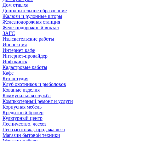
Дом отдыха
Дополнительное образование
Жалюзи и рулонные шторы
Железнодорожная станция
Железнодорожный вокзал
ЗАГС
Изыскательские работы
Инспекция
Интернет-кафе
Интернет-провайдер
Инфокиоск
Кадастровые работы
Кафе
Киностудия
Клуб охотников и рыболовов
Кованые изделия
Коммунальная служба
Компьютерный ремонт и услуги
Корпусная мебель
Кредитный брокер
Культурный центр
Лесничество, лесхоз
Лесозаготовка, продажа леса
Магазин бытовой техники
Магазин мебели