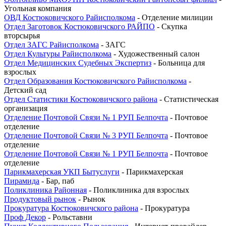
Угольная компания
ОВД Костюковичского Райисполкома
- Отделение милиции
Отдел Заготовок Костюковичского РАЙПО
- Скупка
вторсырья
Отдел ЗАГС Райисполкома
- ЗАГС
Отдел Культуры Райисполкома
- Художественный салон
Отдел Медицинских Судебных Экспертиз
- Больница для
взрослых
Отдел Образования Костюковичского Райисполкома
-
Детский сад
Отдел Статистики Костюковичского района
- Статистическая
организация
Отделение Почтовой Связи № 1 РУП Белпочта
- Почтовое
отделение
Отделение Почтовой Связи № 3 РУП Белпочта
- Почтовое
отделение
Отделение Почтовой Связи № 1 РУП Белпочта
- Почтовое
отделение
Парикмахерская УКП Бытуслуги
- Парикмахерская
Пирамида
- Бар, паб
Поликлиника Районная
- Поликлиника для взрослых
Продуктовый рынок
- Рынок
Прокуратура Костюковичского района
- Прокуратура
Проф Декор
- Рольставни