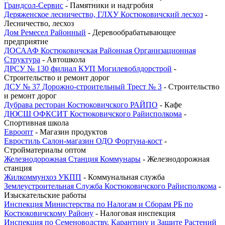
Грандсол-Сервис
- Памятники и надгробия
Деряженское лесничество, ГЛХУ Костюковичский лесхоз
-
Лесничество, лесхоз
Дом Ремесел Районный
- Деревообрабатывающее
предприятие
ДОСААФ Костюковичская Районная Организационная
Структура
- Автошкола
ДРСУ № 130 филиал КУП Могилевоблдорстрой
-
Строительство и ремонт дорог
ДСУ № 37 Дорожно-строительный Трест № 3
- Строительство
и ремонт дорог
Дубрава ресторан Костюковичского РАЙПО
- Кафе
ДЮСШ ОФКСИТ Костюковичского Райисполкома
-
Спортивная школа
Евроопт
- Магазин продуктов
Евростиль Салон-магазин ОДО Фортуна-кост
-
Стройматериалы оптом
Железнодорожная Станция Коммунары
- Железнодорожная
станция
Жилкоммунхоз УКПП
- Коммунальная служба
Землеустроительная Служба Костюковичского Райисполкома
-
Изыскательские работы
Инспекция Министерства по Налогам и Сборам РБ по
Костюковичскому Району
- Налоговая инспекция
Инспекция по Семеноводству, Карантину и Защите Растений