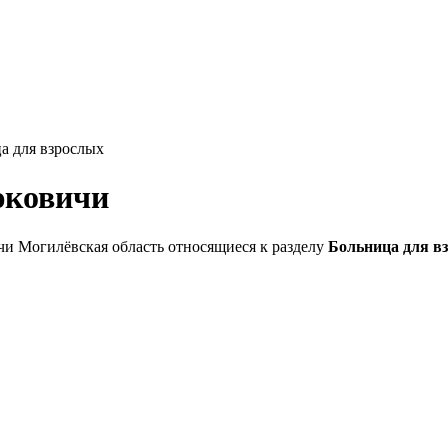
 для взрослых
юковичи
чи Могилёвская область относящиеся к разделу
Больница для в