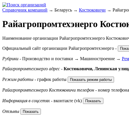
Справочник компаний
→ Беларусь →
Костюковичи
→ Райагро
Райагропромтехэнерго Костю
Наименование организации Райагропромтехэнерго Костюкович
Официальный сайт организации
Райагропромтехэнерго
-
Пока
Рубрики
- Производство и поставки → Машиностроение →
Рем
Райагропромтехэнерго адрес
-
Костюковичи,
Ленинская улиц
Режим работы
- график работы
Показать режим работы
Райагропромтехэнерго Костюковичи телефон
- номер телефон
Информация в соцсетях
- вконтакте (vk)
Показать
Отзывы
Показать