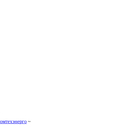
омтехэнерго
~