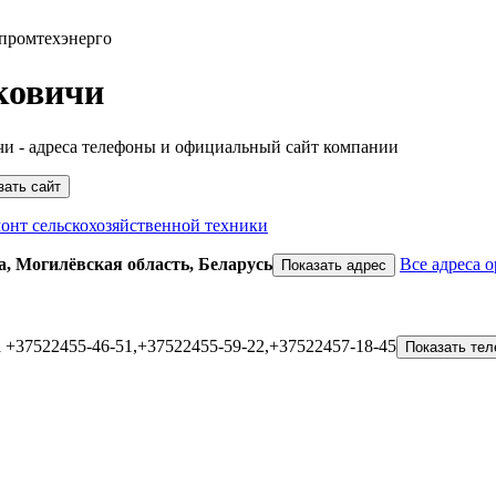
промтехэнерго
ковичи
и - адреса телефоны и официальный сайт компании
зать сайт
онт сельскохозяйственной техники
а
, Могилёвская область, Беларусь
Все адреса 
Показать адрес
а
+37522455-46-51,+37522455-59-22,+37522457-18-45
Показать те