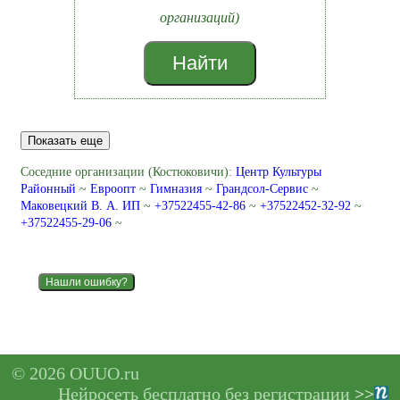
организаций)
Найти
Показать еще
Соседние организации (Костюковичи):
Центр Культуры
Районный
~
Евроопт
~
Гимназия
~
Грандсол-Сервис
~
Маковецкий В. А. ИП
~
+37522455-42-86
~
+37522452-32-92
~
+37522455-29-06
~
Нашли ошибку?
© 2026 OUUO.ru
Нейросеть бесплатно без регистрации
>>