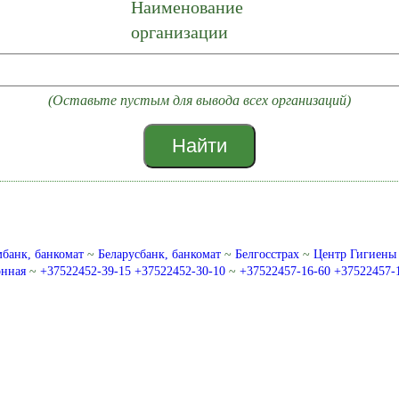
Наименование
организации
(Оставьте пустым для вывода всех организаций)
Найти
банк, банкомат
~
Беларусбанк, банкомат
~
Белгосстрах
~
Центр Гигиены
онная
~
+37522452-39-15 +37522452-30-10
~
+37522457-16-60 +37522457-