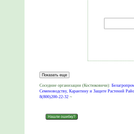
Показать еще
Соседние организации (Костюковичи):
Белагропром
Семеноводству, Карантину и Защите Растений Рай
8(800)200-22-32
~
Нашли ошибку?