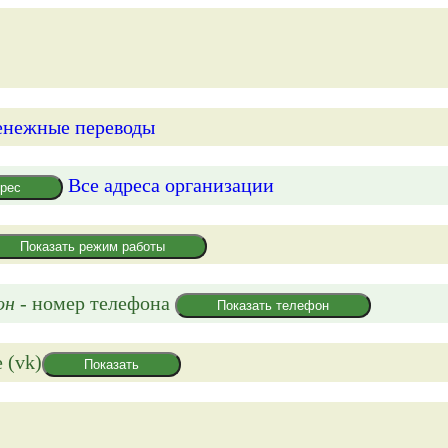
енежные переводы
Все адреса организации
дрес
Показать режим работы
он
- номер телефона
Показать телефон
 (vk)
Показать