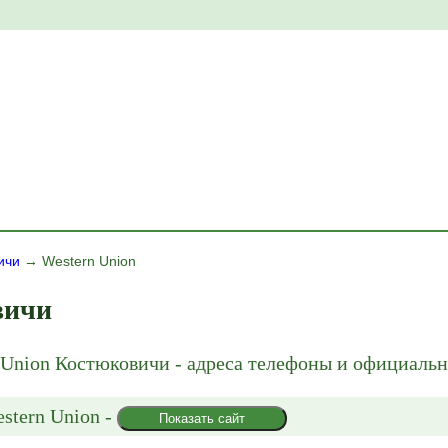
ичи
→ Western Union
вичи
 Union Костюковичи - адреса телефоны и официаль
stern Union
-
Показать сайт