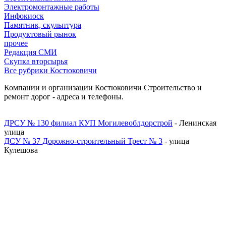
Электромонтажные работы
Инфокиоск
Памятник, скульптура
Продуктовый рынок
прочее
Редакция СМИ
Скупка вторсырья
Все рубрики Костюковичи
Компании и организации Костюковичи Строительство и
ремонт дорог - адреса и телефоны.
ДРСУ № 130 филиал КУП Могилевоблдорстрой
- Ленинская
улица
ДСУ № 37 Дорожно-строительный Трест № 3
- улица
Кулешова