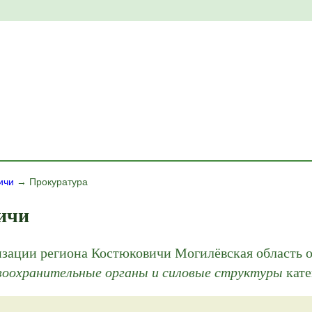
ичи
→ Прокуратура
ичи
изации региона Костюковичи Могилёвская область 
оохранительные органы и силовые структуры
кат