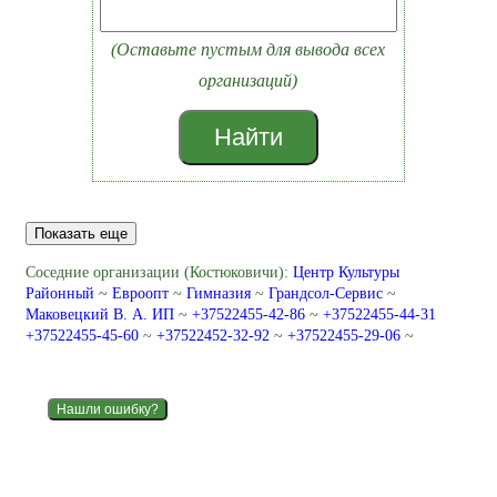
(Оставьте пустым для вывода всех
организаций)
Найти
Показать еще
Соседние организации (Костюковичи):
Центр Культуры
Районный
~
Евроопт
~
Гимназия
~
Грандсол-Сервис
~
Маковецкий В. А. ИП
~
+37522455-42-86
~
+37522455-44-31
+37522455-45-60
~
+37522452-32-92
~
+37522455-29-06
~
Нашли ошибку?